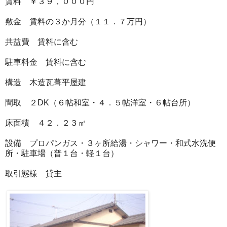
賃料 ￥３９，０００円
敷金 賃料の３か月分（１１．７万円）
共益費 賃料に含む
駐車料金 賃料に含む
構造 木造瓦葺平屋建
間取 ２DK（６帖和室・４．５帖洋室・６帖台所）
床面積 ４２．２３㎡
設備 プロパンガス・３ヶ所給湯・シャワー・和式水洗便
所・駐車場（普１台・軽１台）
取引態様 貸主